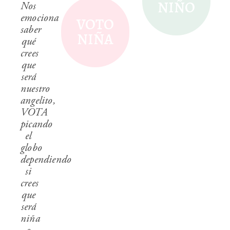
NIÑO
Nos
emociona
VOTO
saber
NIÑA
qué
crees
que
será
nuestro
angelito,
VOTA
picando
el
globo
dependiendo
si
crees
que
será
niña