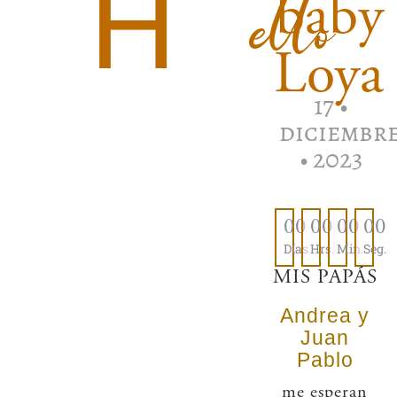
H
ello
baby
Saltar
Loya
al
contenido
17 •
diciembr
• 2023
00
00
00
00
Días
Hrs.
Min.
Seg.
MIS PAPÁS
Andrea y
Juan
Pablo
me esperan