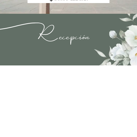
ecepción
R
QUINTA
Regina