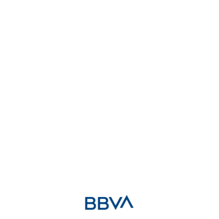
Sugerencia de Regalos
Para nosotros lo más importante es contar con tu presencia,
pero si deseas hacernos un regalo aquí tienes esta
sugerencia: