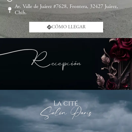
Av. Valle de Juárez #7628, Frontera, 32427 Juárez,
Chih.
CÓMO LLEGAR
ecepción
R
La cité
Salón Paris