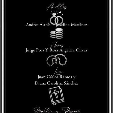
Anillos
Andrés Alanís Y Josefina Martínez
Arras
Jorge Proa Y Rosa Angelica Olivas
Lazo
Juan Carlos Ramos y
Diana Carolina Sánchez
Biblia y Rosario