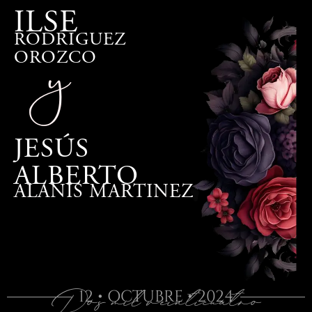
ILSE
y
RODRIGUEZ
OROZCO
JESÚS
ALBERTO
ALANIS MARTINEZ
Dos mil veinticuatro
12 • OCTUBRE • 2024