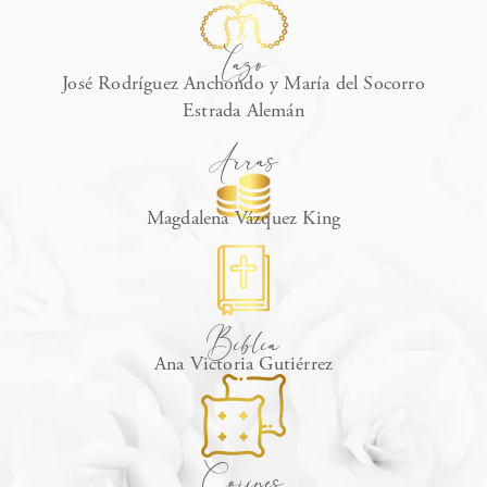
Lazo
José Rodríguez Anchondo y María del Socorro
Estrada Alemán
Arras
Magdalena Vázquez King
Biblia
Ana Victoria Gutiérrez
Cojines