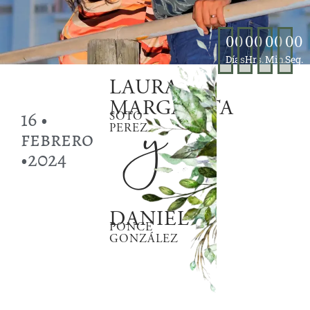
00
00
00
00
Días
Hrs.
Min.
Seg.
LAURA
y
MARGARITA
16 •
SOTO
PEREZ
febrero
•2024
DANIEL
PONCE
GONZÁLEZ