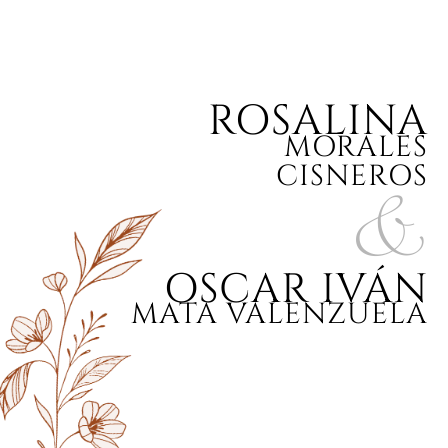
ROSALINA
MORALES
CISNEROS
&
OSCAR IVÁN
MATA VALENZUELA