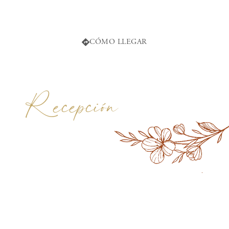
C. Pedro Meoqui, Centro, 33130 Pedro Meoqui,
Chih.
CÓMO LLEGAR
R
ecepción
SALÓN
San Carlos Garden