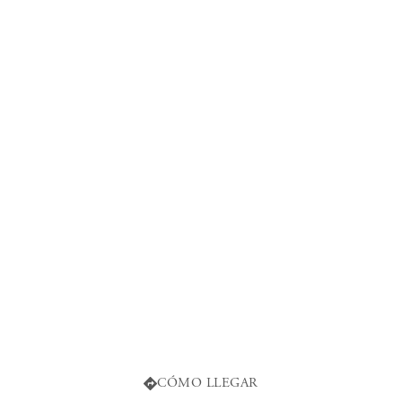
21:00 Hrs.
Av. 20 de Noviembre 2515, Nte 1, 33029 Delicias,
Chih.
CÓMO LLEGAR