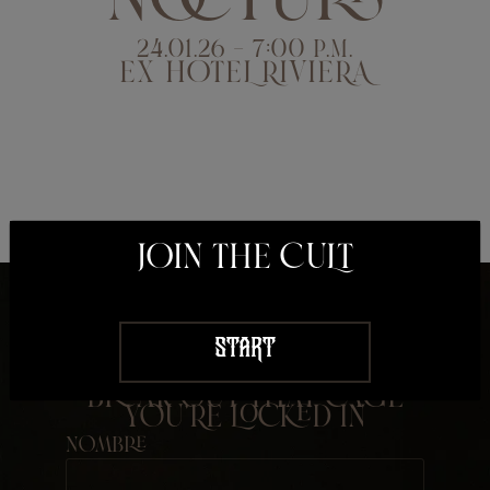
noctura
24.01.26 - 7:00 P.M.
EX HOTEL RIVIERA
JOIN THE CULT
START
break out that cage
you'Re locked in
Nombre